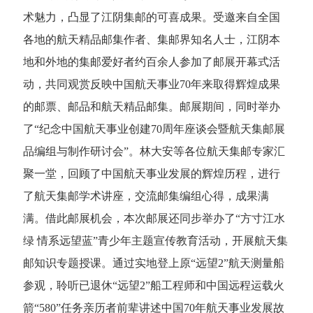
术魅力，凸显了江阴集邮的可喜成果。
受邀来自全国
各地的航天精品邮集作者、集邮界知名人士，江阴本
地和外地的集邮爱好者约百余人参加了邮展开幕式活
动，共同观赏反映中国航天事业70年来取得辉煌成果
的邮票、邮品和航天精品邮集。
邮展期间，同时举办
了“纪念中国航天事业创建70周年座谈会暨航天集邮展
品编组与制作研讨会”。林大安等各位航天集邮专家汇
聚一堂，回顾了中国航天事业发展的辉煌历程，进行
了航天集邮学术讲座，交流邮集编组心得，成果满
满。
借此邮展机会，本次邮展还同步举办了“方寸江水
绿 情系远望蓝”青少年主题宣传教育活动，开展航天集
邮知识专题授课。通过实地登上原“远望2”航天测量船
参观，聆听已退休“远望2”船工程师和中国远程运载火
箭“580”任务亲历者前辈讲述中国70年航天事业发展故