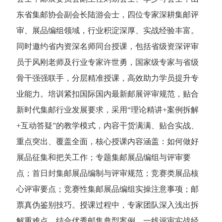
东省集邮协会副会长陆游会士，四位专家深耕集邮评
审、展品编组领域，行业积淀深厚、实战经验丰富。
同时邀约省内资深名师同台授课，包括省级资深评审
员于风刚老师及行业专家许世勇，国家级专家与省级
骨干强强联手，分层精准授课，高效助力学员提升专
业能力。培训紧扣国际国内最新邮展评审规范，贴合
新时代集邮行业发展要求，采用“理论精讲+案例拆解
+互动答疑”的教学模式，内容干货满满、贴合实战、
重点突出、覆盖全面，核心授课内容涵盖：如何做好
展品征集和把关工作；专题集邮展品编组与评审要
点；首日封集邮展品编制与评审规范；竞赛类展品核
心评审要点；竞赛性集邮展品编组实操注意事项；邮
票真伪鉴别技巧。授课过程中，专家团队深入浅出拆
解重难点，结合优秀邮集典型案例、一线评审实战经