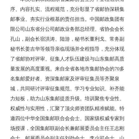
序、内容扎实、流程规范，充分彰显了省邮协深耕集
邮事业、夯实行业根基的责任担当。中国邮政集团有
限公司山东省分公司邮政业务部总经理、省协会会长
孔山，副会长宿洪涛、陆游，秘书长董利戈、常务副
秘书长姜吉华等领导亲临现场并全程指导，充分体现
了省邮协对评审、征集人才队伍建设与山东集邮高质
量发展的高度重视。来自全省各地市集邮协会的70多
名集邮爱好者、资深集邮家及评审征集员等齐聚泉
城，共同研讨评审征集规范、学习专业知识、补齐能
力短板，助力山东集邮提质升级。
培训聚焦专业性、
权威性与实用性，汇聚了顶尖师资团队精准赋能。特
邀四位中华全国集邮联合会会士、国家级权威专家到
场授课，全国集邮联副会长兼邮展委员会主任王志刚
会士，邮展委员会副主任刘劲会士、李少可会士，山