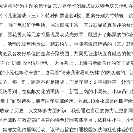
’你更精彩”为主题的第十届东方嘉年华闭幕式暨双特色庆典活动
的《儿童游戏（三）》特种邮票全套4枚，图案分别为竹蜻蜓、
艺，画面色彩鲜活明快、层次细腻丰富，充分彰显童真童趣的鲜
布、雪花雪人等元素将呈现灵动荧光效果，既提升了邮票的防伪
一。
活动现场氛围热烈、精彩纷呈。伴随着激昂铿锵的《东方鼓
协会及各友好单位的嘉宾齐聚校园，共同见证这场五育融合的教
心连心”沪疆书信结对活动。大屏幕上，上海与新疆喀什的孩子隔
的小笼包等你来尝”，也写着“请来我家看胡杨林”的热切邀约。
回响。那一刻，距离不再是阻隔，而是守望；文字和歌声，让五
看到，在集邮文化的熏陶下，新晋上岗的小局长、小职员们各司
幸！”面对镜头，拥有两年集邮经历、收藏110余枚邮票的四年级
我收获了历史、人文等多方面知识，我会通过自己的努力让更多同
是邮政与教育部门共建的特色校园实践平台，依托中小学、少年
、集邮文化传播等活动。该平台旨在打通校园实践与社会体验的