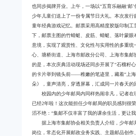
也同步揭牌开业。上午，一场以“五育乐融融‘邮
少年儿童们送上了一份专属节日大礼。
本次发行
童年经典游戏记忆。邮票采用高精度胶版印制工
下，邮票主图的竹蜻蜓、皮筋、蜻蜓、落叶蒙眼
意境，实现了观赏性、文化性与实用性的多重统
心、塘桥街道、上海市邮政分公司、上海市集邮
的是，本次庆典活动现场还同步开展了“石榴籽
的卡片举到镜头前——稚嫩的笔迹里，藏着“上海
朵》，童声清亮，穿透屏幕，汇成同一片春天的
校园内的少年邮局内同样热闹非凡，记者在现场
已经2年啦！这次能担任少年邮局的职员感到很荣
滔不绝：“集邮不仅丰富了我的课余生活，更让
据上海市集邮协会相关负责人介绍，少年邮局
岗位，常态化开展邮政业务实践、主题邮品创作