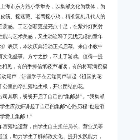
在上海市东方路小学举办，以集邮文化为载体，为
跳皮筋、捉迷藏、老鹰捉小鸡，精准复刻几代人的
活质感。工艺创新更是亮点十足，在紫外灯照射
性能与艺术美感，又生动诠释了无忧无虑的童年
韵》表演，本次庆典活动正式启幕。来自小教中
育文化盛事。
方寸之妙，不止于游戏。值得一提
空相见，有的手捧信纸轻声诵读，有的将写满祝福
活动尾声，沪疆学子在云端同声唱起《祖国的花
千公里的牵挂落地生根，开出团结的花。
其职，纷纷开启了自己的“集邮梦”。“我集邮
学生应欣妍讲起了自己的集邮“心路历程”也是滔
学爱上集邮！”
宫落地运营，由学生自主担任局长、营业员等
通道，助力学生了解邮政文化、提升实践能力，