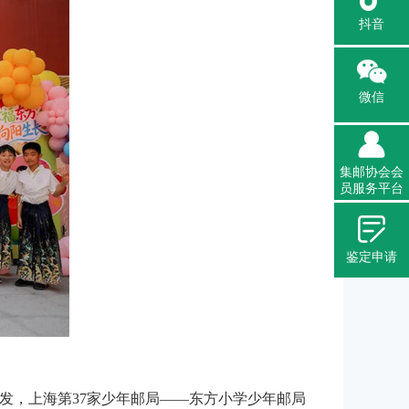
抖音
微信
集邮协会会
员服务平台
鉴定申请
发，上海第37家少年邮局——东方小学少年邮局