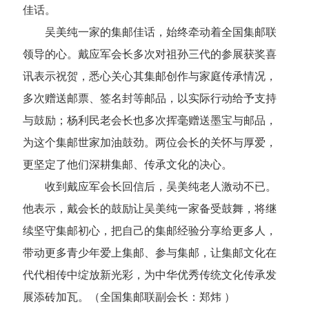
佳话。
吴美纯一家的集邮佳话，始终牵动着全国集邮联
领导的心。戴应军会长多次对祖孙三代的参展获奖喜
讯表示祝贺，悉心关心其集邮创作与家庭传承情况，
多次赠送邮票、签名封等邮品，以实际行动给予支持
与鼓励；杨利民老会长也多次挥毫赠送墨宝与邮品，
为这个集邮世家加油鼓劲。两位会长的关怀与厚爱，
更坚定了他们深耕集邮、传承文化的决心。
收到戴应军会长回信后，吴美纯老人激动不已。
他表示，戴会长的鼓励让吴美纯一家备受鼓舞，将继
续坚守集邮初心，把自己的集邮经验分享给更多人，
带动更多青少年爱上集邮、参与集邮，让集邮文化在
代代相传中绽放新光彩，为中华优秀传统文化传承发
展添砖加瓦。
（全国集邮联副会长：郑炜 ）