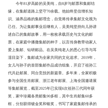
今年81岁高龄的吴美纯，自8岁与邮票和集邮结
缘，在集邮道路上坚守70余载。他始终坚信增长知
识、涵养品格的集邮理念，自觉将传承集邮文化视为
己任。为让集邮事业后继有人，吴美纯坚持向儿孙讲
述自己的集邮故事，用一枚枚承载历史与文化的邮
票，在家庭中播撒集邮的种子，以言传身教带动家人
爱上集邮、钻研邮品。在吴美纯老人的悉心引导与耳
濡目染下，集邮成为全家共同的文化追求。2019年，
女儿与孙子的首部集邮作品成功组集，开启了祖孙三
代共赴邮展、同台竞技的新篇章。多年来，全家积极
参与全国生肖邮展、浙江老年邮展、上海全国邀请展
等集邮展览，截至2025年已实现6次祖孙三代同年获
奖，家中珍藏各类邮集90多框，其中生肖邮集60多
框，分别获得镀金奖和银奖，书写了家庭集邮传承的