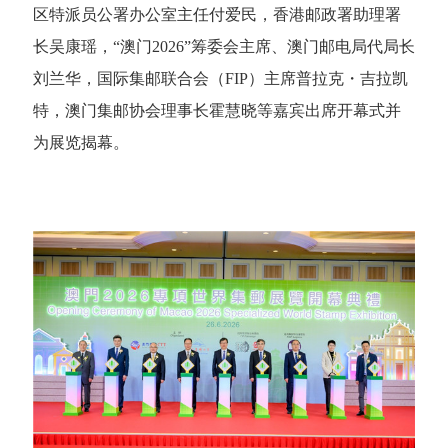
区特派员公署办公室主任付爱民，香港邮政署助理署
长吴康瑶，“澳门2026”筹委会主席、澳门邮电局代局长
刘兰华，国际集邮联合会（FIP）主席普拉克・吉拉凯
特，澳门集邮协会理事长霍慧晓等嘉宾出席开幕式并
为展览揭幕。