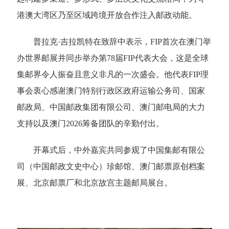
港澳大湾区乃至区域跨境开放合作注入邮政动能。
普拉克·吉拉凯特在致辞中表示，FIP首次在澳门举
办世界邮展并同步举办第78届FIP代表大会，这是全球
集邮界令人振奋且意义非凡的一次盛会。他代表FIP理
事会衷心感谢澳门特别行政区政府运输公务司、国家
邮政局、中国邮政集团有限公司、澳门邮电局的大力
支持以及澳门2026筹备团队的辛勤付出。
开幕式后，中外嘉宾共同参观了中国集邮有限公
司（中国邮政文史中心）珍邮馆、澳门邮票原创档案
展、北京邮票厂和北京故宫主题邮局展台。