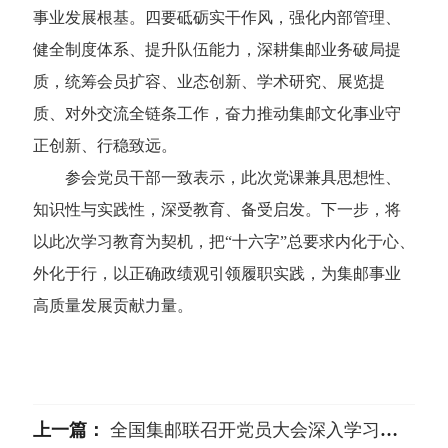
事业发展根基。四要砥砺实干作风，强化内部管理、
健全制度体系、提升队伍能力，深耕集邮业务破局提
质，统筹会员扩容、业态创新、学术研究、展览提
质、对外交流全链条工作，奋力推动集邮文化事业守
正创新、行稳致远。
参会党员干部一致表示，此次党课兼具思想性、
知识性与实践性，深受教育、备受启发。下一步，将
以此次学习教育为契机，把“十六字”总要求内化于心、
外化于行，以正确政绩观引领履职实践，为集邮事业
高质量发展贡献力量。
上一篇：
全国集邮联召开党员大会深入学习习近平党建思想