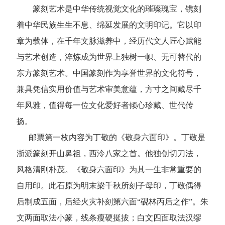
篆刻艺术是中华传统视觉文化的璀璨瑰宝，镌刻
着中华民族生生不息、绵延发展的文明印记。它以印
章为载体，在千年文脉滋养中，经历代文人匠心赋能
与艺术创造，淬炼成为世界上独树一帜、无可替代的
东方篆刻艺术。中国篆刻作为享誉世界的文化符号，
兼具凭信实用价值与艺术审美意蕴，方寸之间藏尽千
年风雅，值得每一位文化爱好者倾心珍藏、世代传
扬。
邮票第一枚内容为丁敬的《敬身六面印》。丁敬是
浙派篆刻开山鼻祖，西泠八家之首。他独创切刀法，
风格清刚朴茂。《敬身六面印》为其一生非常重要的
自用印。此石原为明末梁千秋所刻子母印，丁敬偶得
后制成五面，后经火灾补刻第六面“砚林丙后之作”。朱
文两面取法小篆，线条瘦硬挺拔；白文四面取法汉缪