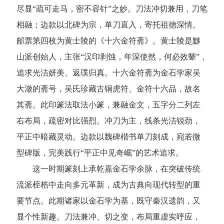
尽显“疏可走马，密不容针”之妙。刀法冲切兼用，刀笔
相融；边款以北碑为宗，单刀直入，寄托祖德深情。
邮票第四枚为黄士陵的《十六金符斋》。黄士陵是黟
山派创始人，主张“汉印剥蚀，年深使然，何必效颦”，
追求光洁妍美、返璞归真。十六金符斋为金石学家吴
大澂的斋号，吴氏珍藏古铜虎符、金符十六品，故名
其斋。此印篆法取法小篆，兼融金文，五字分二列左
右布局，疏密对比强烈。冲刀为主，线条光洁锐劲，
平正中暗藏灵动。边款以魏碑楷书单刀刻成，宛若微
型碑版，完美践行“平正中见奇崛”的艺术追求。
这一时期篆刻上承乾嘉金石学余脉，在突破传统
流派桎梏中走向多元革新，成为古典向现代转型的重
要节点。此期诸家以金石学为基，既守秦汉遗韵，又
显个性新趣。刀法兼冲、切之变，布局重虚实呼应，