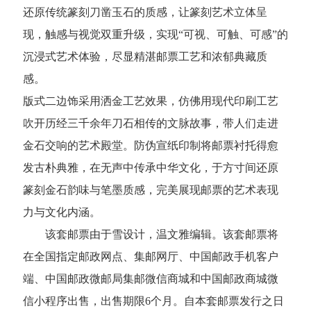
还原传统篆刻刀凿玉石的质感，让篆刻艺术立体呈
现，触感与视觉双重升级，实现“可视、可触、可感”的
沉浸式艺术体验，尽显精湛邮票工艺和浓郁典藏质
感。
版式二边饰采用洒金工艺效果，仿佛用现代印刷工艺
吹开历经三千余年刀石相传的文脉故事，带人们走进
金石交响的艺术殿堂。防伪宣纸印制将邮票衬托得愈
发古朴典雅，在无声中传承中华文化，于方寸间还原
篆刻金石韵味与笔墨质感，完美展现邮票的艺术表现
力与文化内涵。
该套邮票由于雪设计，温文雅编辑。
该套邮票将
在全国指定邮政网点、集邮网厅、中国邮政手机客户
端、中国邮政微邮局集邮微信商城和中国邮政商城微
信小程序出售，出售期限6个月。自本套邮票发行之日