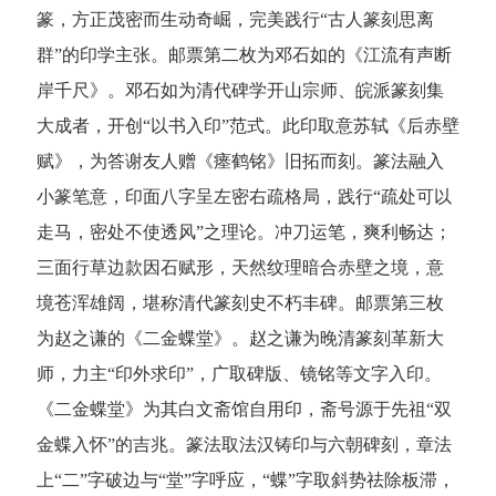
篆，方正茂密而生动奇崛，完美践行“古人篆刻思离
群”的印学主张。
邮票第二枚为邓石如的《江流有声断
岸千尺》。邓石如为清代碑学开山宗师、皖派篆刻集
大成者，开创“以书入印”范式。此印取意苏轼《后赤壁
赋》，为答谢友人赠《瘗鹤铭》旧拓而刻。篆法融入
小篆笔意，印面八字呈左密右疏格局，践行“疏处可以
走马，密处不使透风”之理论。冲刀运笔，爽利畅达；
三面行草边款因石赋形，天然纹理暗合赤壁之境，意
境苍浑雄阔，堪称清代篆刻史不朽丰碑。
邮票第三枚
为赵之谦的《二金蝶堂》。赵之谦为晚清篆刻革新大
师，力主“印外求印”，广取碑版、镜铭等文字入印。
《二金蝶堂》为其白文斋馆自用印，斋号源于先祖“双
金蝶入怀”的吉兆。篆法取法汉铸印与六朝碑刻，章法
上“二”字破边与“堂”字呼应，“蝶”字取斜势祛除板滞，