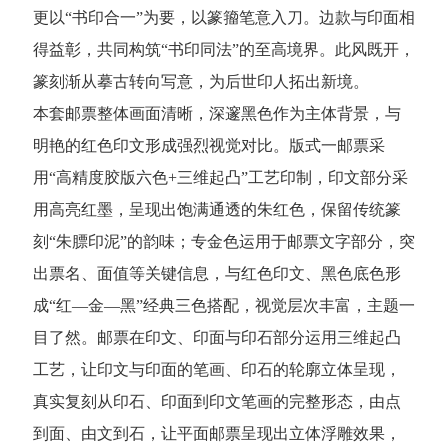
更以“书印合一”为要，以篆籀笔意入刀。边款与印面相
得益彰，共同构筑“书印同法”的至高境界。此风既开，
篆刻渐从摹古转向写意，为后世印人拓出新境。
本套邮票整体画面清晰，深邃黑色作为主体背景，与
明艳的红色印文形成强烈视觉对比。版式一邮票采
用“高精度胶版六色+三维起凸”工艺印制，印文部分采
用高亮红墨，呈现出饱满通透的朱红色，保留传统篆
刻“朱膘印泥”的韵味；专金色运用于邮票文字部分，突
出票名、面值等关键信息，与红色印文、黑色底色形
成“红—金—黑”经典三色搭配，视觉层次丰富，主题一
目了然。邮票在印文、印面与印石部分运用三维起凸
工艺，让印文与印面的笔画、印石的轮廓立体呈现，
真实复刻从印石、印面到印文笔画的完整形态，由点
到面、由文到石，让平面邮票呈现出立体浮雕效果，